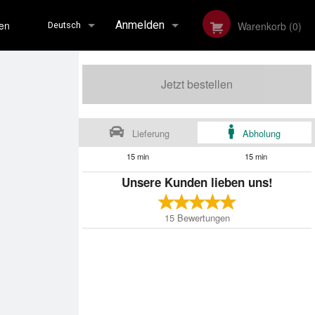
en
Anmelden
Warenkorb (0)
Deutsch
Anmeldung
Deutsch
Jetzt bestellen
Français
Lieferung
Abholung
15 min
15 min
English
Unsere Kunden lieben uns!
15
Bewertungen