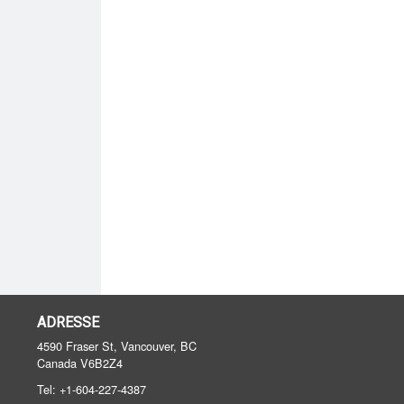
ADRESSE
4590 Fraser St, Vancouver, BC
Canada
V6B2Z4
Tel:
+1-604-227-4387