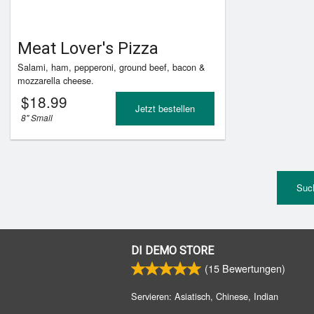
Meat Lover's Pizza
Salami, ham, pepperoni, ground beef, bacon &
mozzarella cheese.
$
18.99
Jetzt bestellen
8" Small
Suc
DI DEMO STORE
(
15
Bewertungen)
Servieren: Asiatisch, Chinese, Indian