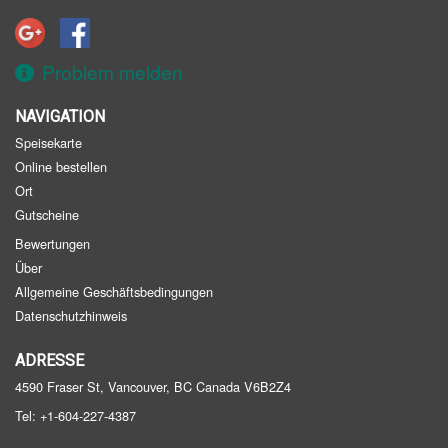
Anmeldung
Warenkorb (0)
Problem melden
NAVIGATION
Suchen
Speisekarte
Online bestellen
Ort
Gutscheine
Bewertungen
Über
Allgemeine Geschäftsbedingungen
Datenschutzhinweis
ADRESSE
4590 Fraser St, Vancouver, BC
Canada
V6B2Z4
Tel:
+1-604-227-4387