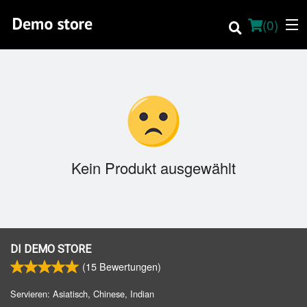
(
0
)
Online bestellen
Ort
Kein Produkt ausgewählt
About
Vor-Ort-Speisekarte
Deutsch
DI DEMO STORE
(
15
Bewertungen)
Anmelden
Servieren: Asiatisch, Chinese, Indian