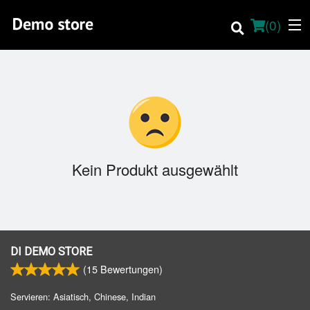
(
0
)
Online bestellen
Ort
Kein Produkt ausgewählt
About
Vor-Ort-Speisekarte
Deutsch
DI DEMO STORE
(
15
Bewertungen)
Anmelden
Servieren: Asiatisch, Chinese, Indian