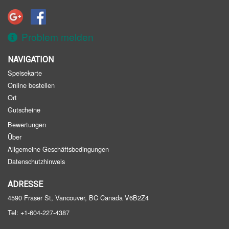
Anmeldung
Warenkorb (0)
Problem melden
NAVIGATION
Suchen
Speisekarte
Online bestellen
Ort
Gutscheine
Bewertungen
Über
Allgemeine Geschäftsbedingungen
Datenschutzhinweis
ADRESSE
4590 Fraser St, Vancouver, BC
Canada
V6B2Z4
Tel:
+1-604-227-4387