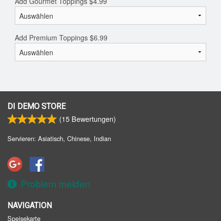
Add Gourmet Toppings
$
4.99
Add Premium Toppings
$
6.99
DI DEMO STORE
(
15
Bewertungen)
Servieren: Asiatisch, Chinese, Indian
Problem melden
NAVIGATION
Speisekarte