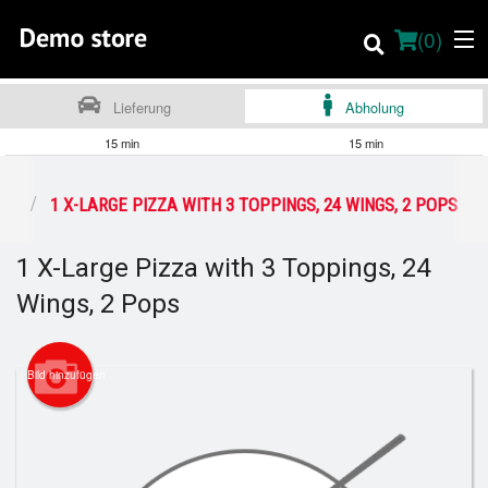
(
0
)
Lieferung
Abholung
15 min
15 min
Online bestellen
LS
1 X-LARGE PIZZA WITH 3 TOPPINGS, 24 WINGS, 2 POPS
Ort
1 X-Large Pizza with 3 Toppings, 24
About
Wings, 2 Pops
Vor-Ort-Speisekarte
Bild hinzufügen
Deutsch
Anmelden