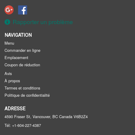
Inscription
Panier (0)
Rapporter un problème
NAVIGATION
Rechercher
Menu
Commander en ligne
Emplacement
Coupon de réduction
Avis
À propos
Termes et conditions
Politique de confidentialité
ADRESSE
4590 Fraser St, Vancouver, BC
Canada
V6B2Z4
Tél:
+1-604-227-4387