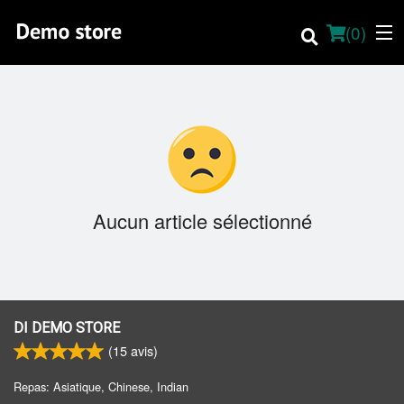
(
0
)
Commander en ligne
Emplacement
Aucun article sélectionné
About
Menu sur place
Français
DI DEMO STORE
(
15
avis)
Connection
Repas: Asiatique, Chinese, Indian