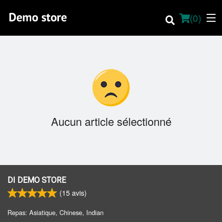
(
0
)
Commander en ligne
Emplacement
Aucun article sélectionné
About
Menu sur place
Français
DI DEMO STORE
(
15
avis)
Connection
Repas: Asiatique, Chinese, Indian