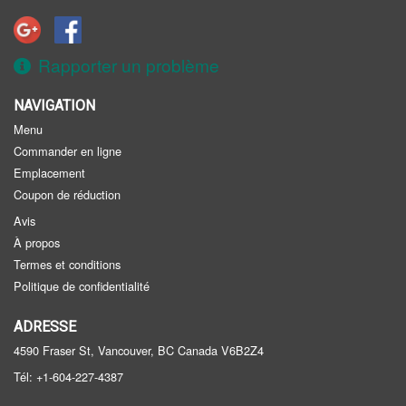
Inscription
Panier (0)
Rapporter un problème
NAVIGATION
Rechercher
Menu
Commander en ligne
Emplacement
Coupon de réduction
Avis
À propos
Termes et conditions
Politique de confidentialité
ADRESSE
4590 Fraser St, Vancouver, BC
Canada
V6B2Z4
Tél:
+1-604-227-4387